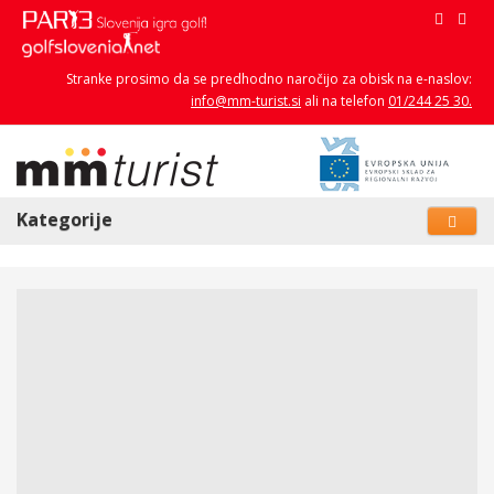
Stranke prosimo da se predhodno naročijo za obisk na e-naslov:
info@mm-turist.si
ali na telefon
01/244 25 30.
Kategorije